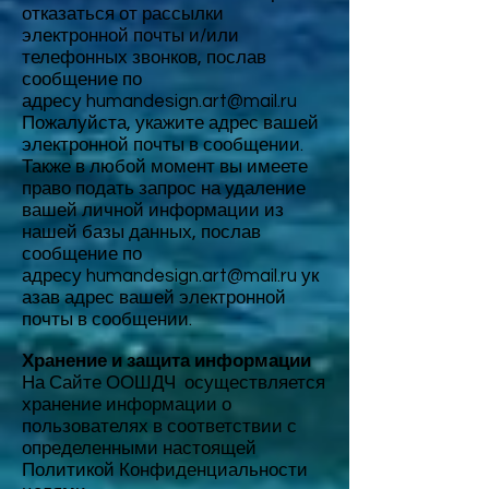
отказаться от рассылки
электронной почты и/или
телефонных звонков, послав
сообщение по
адресу
humandesign.art@mail.ru
Пожалуйста, укажите адрес вашей
электронной почты в сообщении.
Также в любой момент вы имеете
право подать запрос на удаление
вашей личной информации из
нашей базы данных, послав
сообщение по
адресу
humandesign.art@mail.ru
ук
азав адрес вашей электронной
почты в сообщении.
Хранение и защита информации
На Сайте ООШДЧ осуществляется
хранение информации о
пользователях в соответствии с
определенными настоящей
Политикой Конфиденциальности