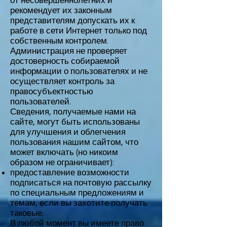
от несовершеннолетних и
рекомендует их законным
представителям допускать их к
работе в сети Интернет только под
собственным контролем.
Администрация не проверяет
достоверность собираемой
информации о пользователях и не
осуществляет контроль за
правосубъектностью
пользователей.
Сведения, получаемые нами на
сайте, могут быть использованы
для улучшения и облегчения
пользования нашим сайтом, что
может включать (но никоим
образом не ограничивает):
предоставление возможности
подписаться на почтовую рассылку
по специальным предложениям и
темам, если вы захотите получать
таковые.
В любой момент вы имеете право