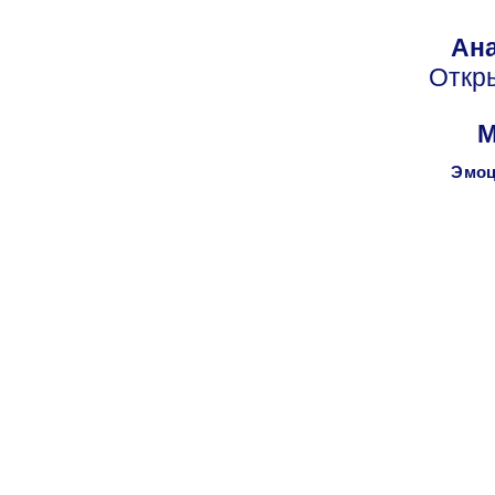
Ана
Откр
М
Эмоц