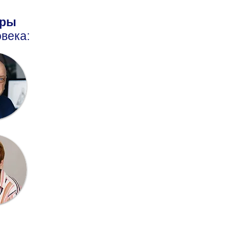
оры
века: