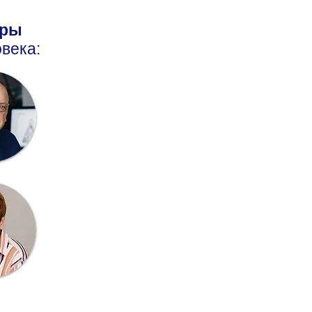
оры
века: