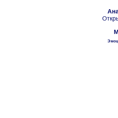
Ана
Откр
М
Эмоц