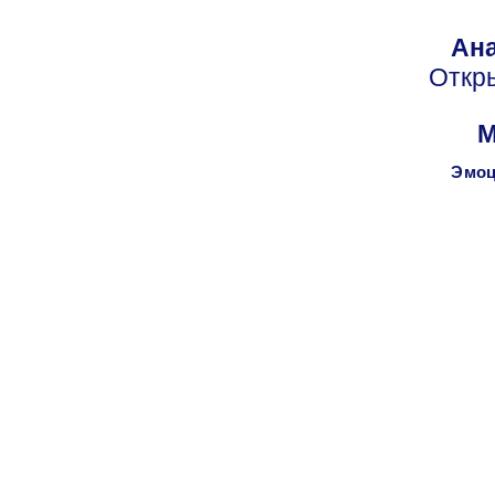
Ана
Откр
М
Эмоц