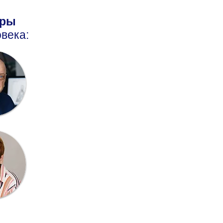
оры
века: