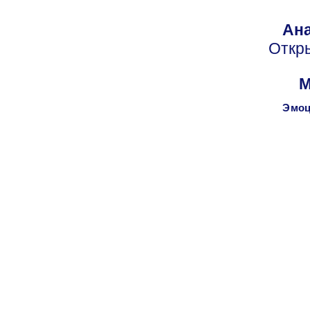
Ана
Откр
М
Эмоц