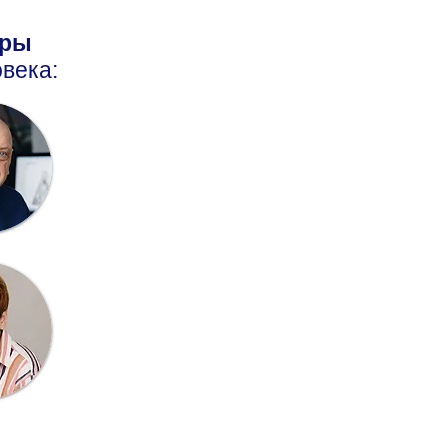
оры
века: