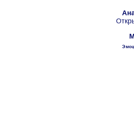
Ана
Откр
М
Эмоц