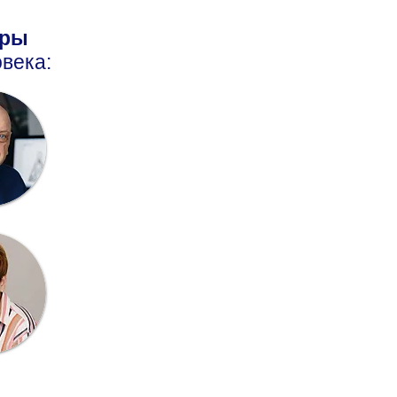
оры
века: