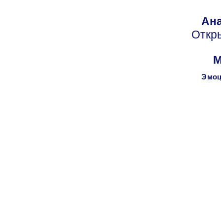
Ана
Откр
М
Эмоц