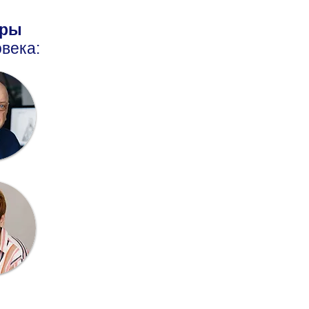
оры
века: