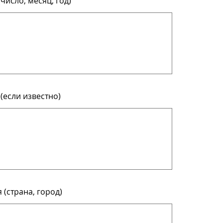
число, месяц, год)
(если известно)
(страна, город)