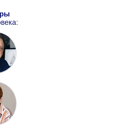
оры
века: