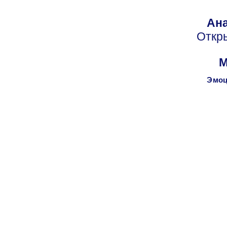
Ана
Откр
М
Эмоц