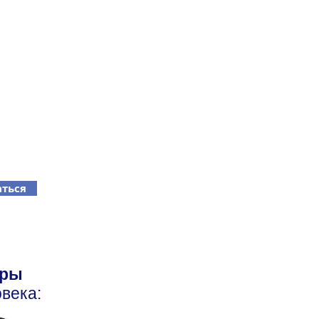
ться
оры
века: