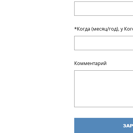
*
Когда (месяц/год), у К
Комментарий
ЗА