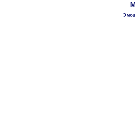
М
Эмоц