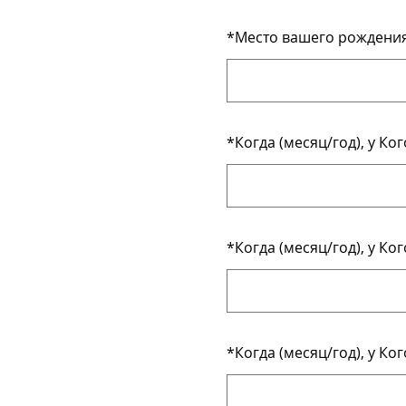
*
Место вашего рождения:
*
Когда (месяц/год), у К
*
Когда (месяц/год), у К
*
Когда (месяц/год), у К