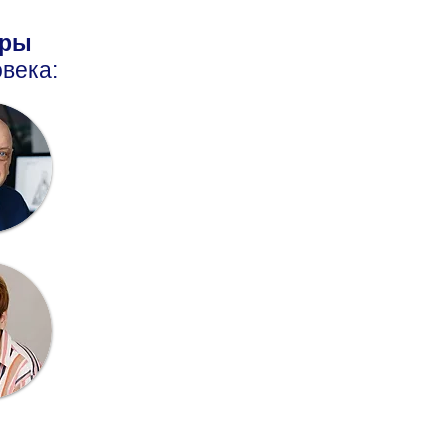
оры
века: