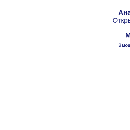
Ана
Откр
М
Эмоц