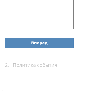
Вперед
2.
Политика события
Хотите получать наши
новости?