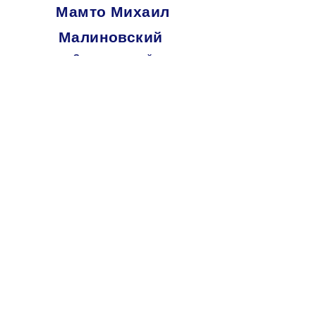
Мамто Михаил
Малиновский
Эмоциональный
Манифестирующий
Генератор
3/5
+7 (926) 499-16-19
veet.mamto@mail.ru
Зарин
Елена
Становова
Самопроецируемый Проектор 6/2
+7 (916) 540-46-82
humandesign.art@mail.ru