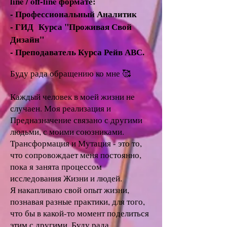
line / off-line формате:
- Профессиональный Аналитик
- ГИД Курса "Проживая Свой
Дизайн"
- Преподаватель Курса Рейв АВС.
Буду рада обращению ко мне 🥰
Каждый человек в моей жизни не
случаен. Моя реализация и
Предназначение связано с другими
людьми, с моими союзниками.
Трансформация и Мутация - это то,
что сопровождает меня постоянно,
пока я занята процессом
исследования Жизни и людей.
Я накапливаю свой опыт жизни,
познавая разные практики, для того,
что бы в какой-то момент поделиться
этим с другими. Буду рада