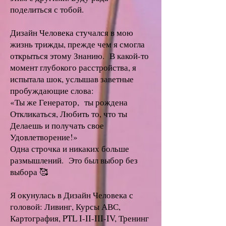
поделиться с тобой.
Дизайн Человека стучался в мою
жизнь трижды, прежде чем я смогла
открыться этому Знанию.
В какой-то
момент глубокого расстройства, я
испытала шок, услышав заветные
пробуждающие слова:
«Ты же Генератор, ты рождена
Откликаться, Любить то, что ты
Делаешь и получать свое
Удовлетворение!»
Одна строчка и никаких больше
размышлений. Это был выбор без
выбора 🥰
Я окунулась в Дизайн Человека с
головой: Ливинг, Курсы АВС,
Картография, PTL I-II-III-IV, Тренинг