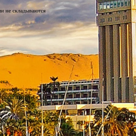
ми не складываются
ека.
едневного, очень непростого
росы находятся здесь.
?
HDS) по Программе Обучения