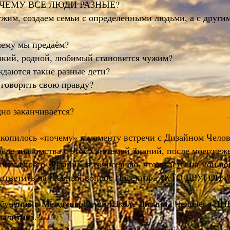
 ПОЧЕМУ ВСЕ ЛЮДИ РАЗНЫЕ?
жим, создаем семьи с определенными людьми, а с други
чему мы предаём?
зкий, родной, любимый становится чужим?
ждаются такие разные дети?
 говорить свою правду?
дно заканчивается?
акопилось «почему» к моменту встречи с Дизайном Челов
после знакомства с этой Системой Знаний, после моего еж
ем своего Дизайна, я точно знаю, что ответы на мои воп
бы ответить на главный вопрос Проектора «КТО ДРУГОЙ»
 обучение в Международной Школе Дизайна Человека (I
налитика.