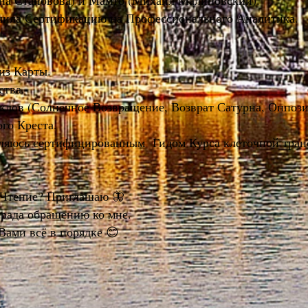
ена Становова) и Мамто (Михаил Малиновский).
учила Сертификацию на Профессионального Аналитика.
из Карты.
ства.
лов (Солнечное Возвращение, Возврат Сатурна, Оппози
го Креста.
 являюсь сертифицированным Гидом Курса клеточной тр
 Чтение? Приглашаю 🦋
 рада обращению ко мне.
Вами всё в порядке 😊