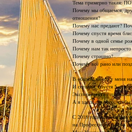
Тема примерно такая:
Почему мы общаемся, дру
отношения?
Почему нас предают? По
Почему спустя время бли
Почему в одной семье ро
Почему нам так непросто
Почему страшно?
Почему всё рано или поз
В общем, много у меня н
И сегодня, спустя 5 лет 
Эксперимента с проживани
А я здесь для того, что
С 2018 года я проходила
на Профессионального А