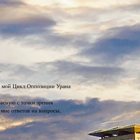
.
ся мой Цикл Оппозиции Урана
асную с точки зрения
 мне ответов на вопросы,