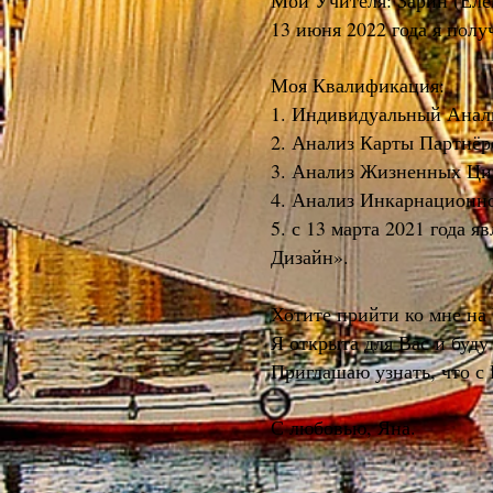
Мои Учителя: Зарин (Ел
13 июня 2022 года я пол
Моя Квалификация:
1. Индивидуальный Анал
2. Анализ Карты Партнёр
3. Анализ Жизненных Цик
4. Анализ Инкарнационно
5. с 13 марта 2021 года
Дизайн».
Хотите прийти ко мне на
Я открыта для Вас и буду
Приглашаю узнать, что с 
С любовью, Яна.